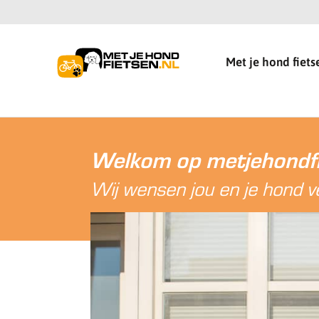
Met je hond fiets
Welkom op metjehondfi
Wij wensen jou en je hond vee