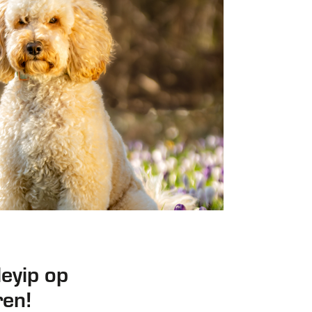
eyip op
ren!