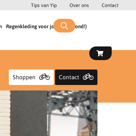
Tips van Yip
Over ons
Contact
n
Regenkleding voor jou (en je hond!)
Shoppen
Contact