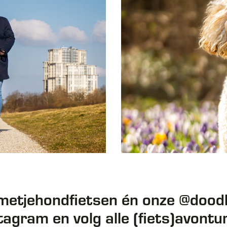
metjehondfietsen én onze @doodl
tagram en volg alle (fiets)avontu