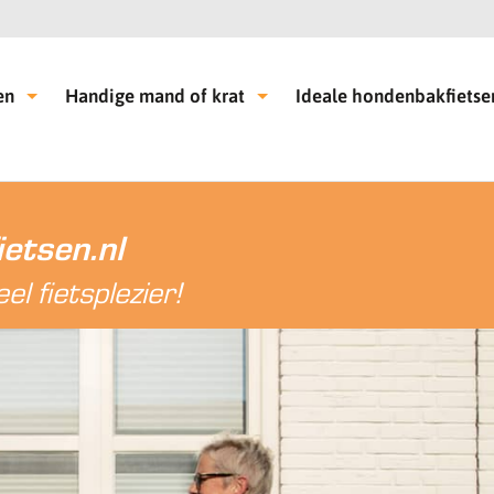
en
Handige mand of krat
Ideale hondenbakfietse
etsen.nl
l fietsplezier!