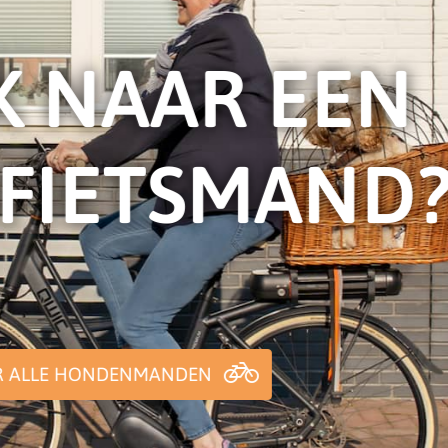
HOND MEE I
BAKFIETS?
KIES HIER JOUW IDEALE BAKFIETS