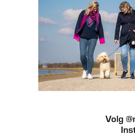
Volg @
Ins