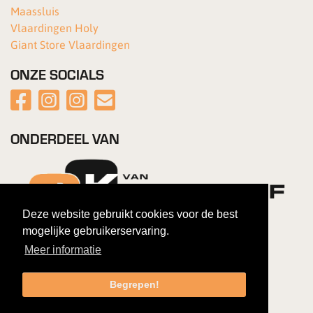
Maassluis
Vlaardingen Holy
Giant Store Vlaardingen
ONZE SOCIALS
ONDERDEEL VAN
Deze website gebruikt cookies voor de best
mogelijke gebruikerservaring.
Meer informatie
Begrepen!
Copyright 2026 Van Kortenhof Fietsen
|
Gebruiksovereenkomst
|
Privacybeleid