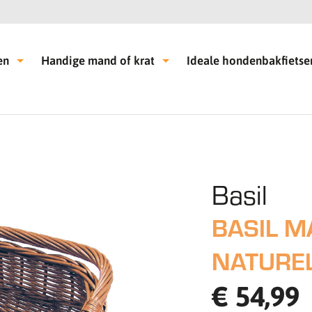
en
Handige mand of krat
Ideale hondenbakfietse
Basil
BASIL M
NATURE
€ 54,99