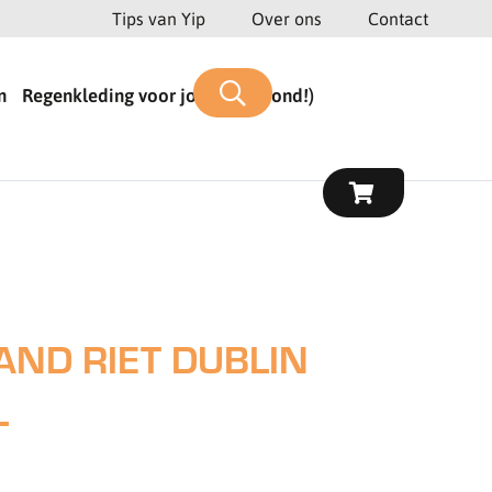
Tips van Yip
Over ons
Contact
n
Regenkleding voor jou (en je hond!)
AND RIET DUBLIN
L