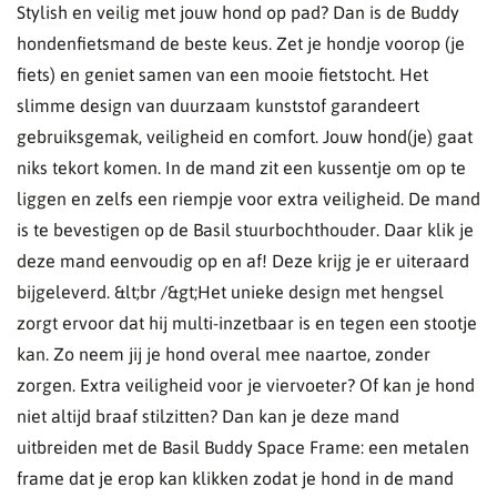
Stylish en veilig met jouw hond op pad? Dan is de Buddy
hondenfietsmand de beste keus. Zet je hondje voorop (je
fiets) en geniet samen van een mooie fietstocht. Het
slimme design van duurzaam kunststof garandeert
gebruiksgemak, veiligheid en comfort. Jouw hond(je) gaat
niks tekort komen. In de mand zit een kussentje om op te
liggen en zelfs een riempje voor extra veiligheid. De mand
is te bevestigen op de Basil stuurbochthouder. Daar klik je
deze mand eenvoudig op en af! Deze krijg je er uiteraard
bijgeleverd. &lt;br /&gt;Het unieke design met hengsel
zorgt ervoor dat hij multi-inzetbaar is en tegen een stootje
kan. Zo neem jij je hond overal mee naartoe, zonder
zorgen. Extra veiligheid voor je viervoeter? Of kan je hond
niet altijd braaf stilzitten? Dan kan je deze mand
uitbreiden met de Basil Buddy Space Frame: een metalen
frame dat je erop kan klikken zodat je hond in de mand