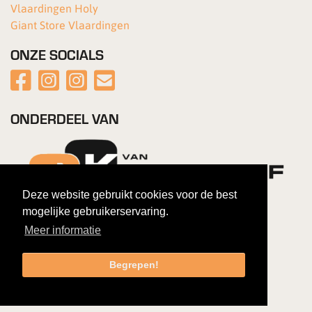
Vlaardingen Holy
Giant Store Vlaardingen
ONZE SOCIALS
ONDERDEEL VAN
Deze website gebruikt cookies voor de best
mogelijke gebruikerservaring.
Meer informatie
Begrepen!
Copyright 2026 Van Kortenhof Fietsen
|
Gebruiksovereenkomst
|
Privacybeleid