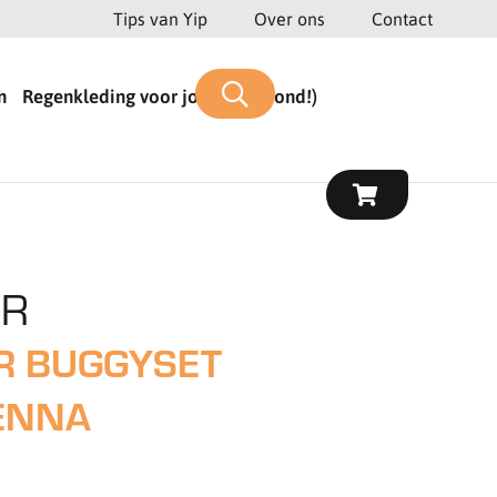
Tips van Yip
Over ons
Contact
n
Regenkleding voor jou (en je hond!)
ER
R BUGGYSET
ENNA