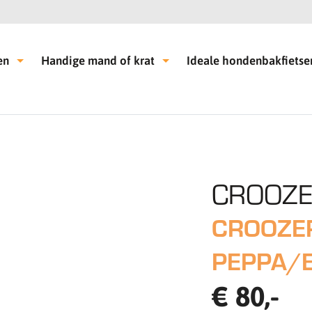
en
Handige mand of krat
Ideale hondenbakfietse
CROOZ
CROOZE
PEPPA/
€ 80,-