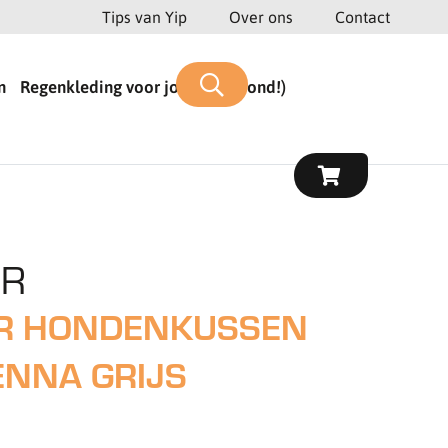
Tips van Yip
Over ons
Contact
n
Regenkleding voor jou (en je hond!)
ER
R HONDENKUSSEN
ENNA GRIJS