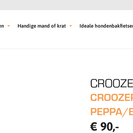
en
Handige mand of krat
Ideale hondenbakfietse
CROOZ
CROOZE
PEPPA/
€ 90,-