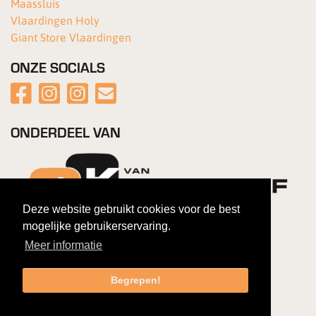
Maassluis
Vlaardingen Holy
Giant Store Vlaardingen
ONZE SOCIALS
ONDERDEEL VAN
Deze website gebruikt cookies voor de best
mogelijke gebruikerservaring.
Meer informatie
Begrepen!
Copyright 2026 Van Kortenhof Fietsen
|
Gebruiksovereenkomst
|
Privacybeleid