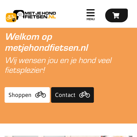
Welkom op
metjehondfietsen.nl
Wij wensen jou en je hond veel
fietsplezier!
Shoppen
Contact