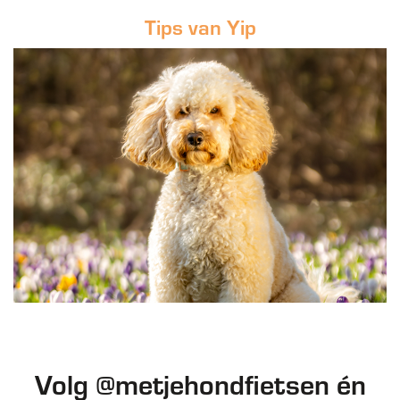
Tips van Yip
Volg @metjehondfietsen én