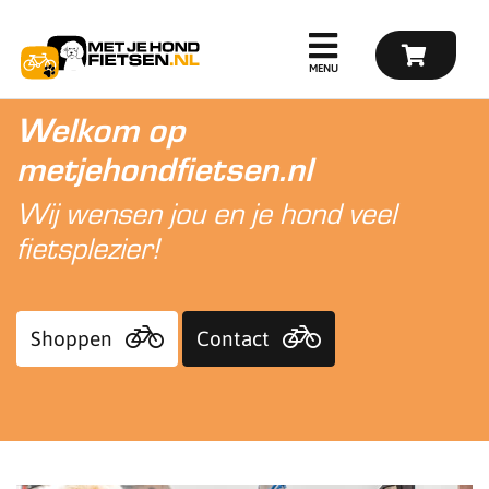
Welkom op
metjehondfietsen.nl
Wij wensen jou en je hond veel
fietsplezier!
Shoppen
Contact