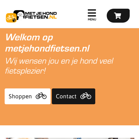
Welkom op
metjehondfietsen.nl
Wij wensen jou en je hond veel
fietsplezier!
Shoppen
Contact