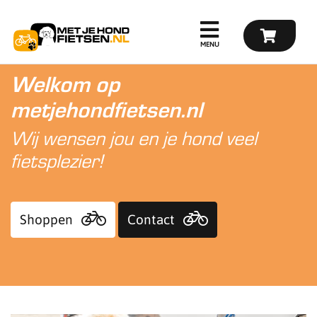
Welkom op
metjehondfietsen.nl
Wij wensen jou en je hond veel
fietsplezier!
Shoppen
Contact