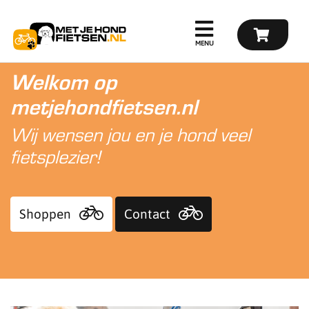
Welkom op
metjehondfietsen.nl
Wij wensen jou en je hond veel
fietsplezier!
Shoppen
Contact