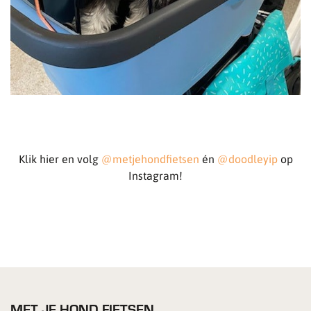
Klik hier en volg
@metjehondfietsen
én
@doodleyip
op
Instagram!
MET JE HOND FIETSEN