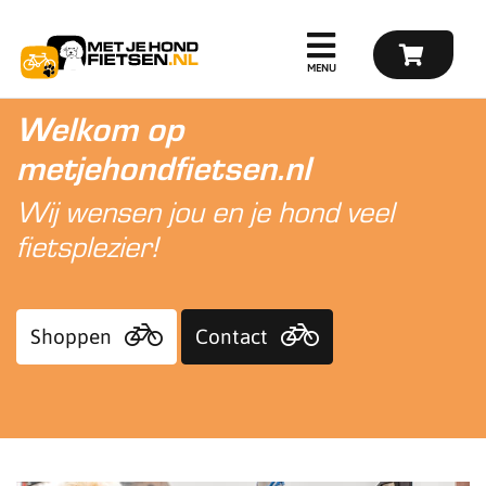
Welkom op
metjehondfietsen.nl
Wij wensen jou en je hond veel
fietsplezier!
Shoppen
Contact